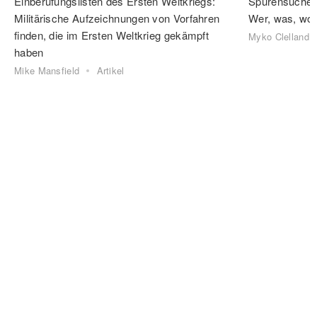
Einberufungslisten des Ersten Weltkriegs:
Spurensuche 
Militärische Aufzeichnungen von Vorfahren
Wer, was, wo
finden, die im Ersten Weltkrieg gekämpft
Myko Clelland
haben
Mike Mansfield
Artikel