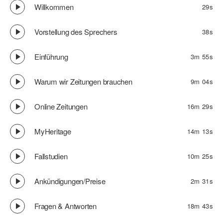
Willkommen
29s
Vorstellung des Sprechers
38s
Einführung
3m 55s
Warum wir Zeitungen brauchen
9m 04s
Online Zeitungen
16m 29s
MyHeritage
14m 13s
Fallstudien
10m 25s
Ankündigungen/Preise
2m 31s
Fragen & Antworten
18m 43s