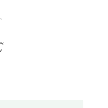
s
ung
ng