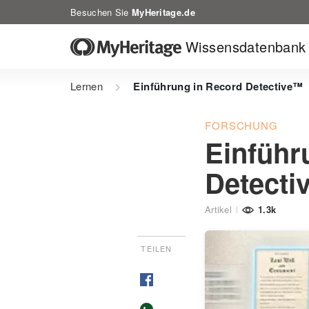
Besuchen Sie
MyHeritage.de
Wissensdatenbank
Lernen
Einführung in Record Detective™
FORSCHUNG
Einführ
Detecti
Artikel
1.3k
TEILEN